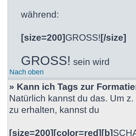
während:
[size=200]
GROSS!
[/size]
GROSS!
sein wird
Nach oben
» Kann ich Tags zur Formati
Natürlich kannst du das. Um z.
zu erhalten, kannst du
[size=200][color=red][b]
SCHA