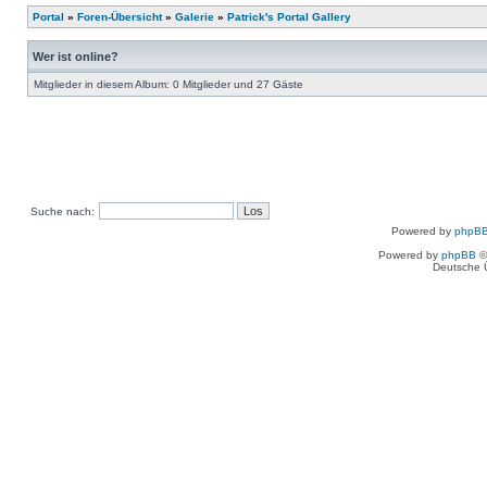
Portal
»
Foren-Übersicht
»
Galerie
»
Patrick's Portal Gallery
Wer ist online?
Mitglieder in diesem Album: 0 Mitglieder und 27 Gäste
Suche nach:
Powered by
phpBB
Powered by
phpBB
©
Deutsche 