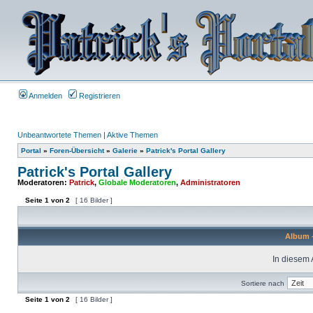
Anmelden
Registrieren
Unbeantwortete Themen
|
Aktive Themen
Portal
»
Foren-Übersicht
»
Galerie
»
Patrick's Portal Gallery
Patrick's Portal Gallery
Moderatoren:
Patrick
,
Globale Moderatoren
,
Administratoren
Seite
1
von
2
[ 16 Bilder ]
Album -
In diesem 
Sortiere nach
Seite
1
von
2
[ 16 Bilder ]