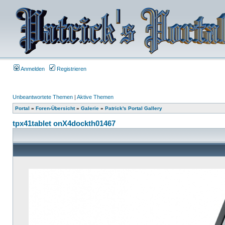
Anmelden
Registrieren
Unbeantwortete Themen
|
Aktive Themen
Portal
»
Foren-Übersicht
»
Galerie
»
Patrick's Portal Gallery
tpx41tablet onX4dockth01467