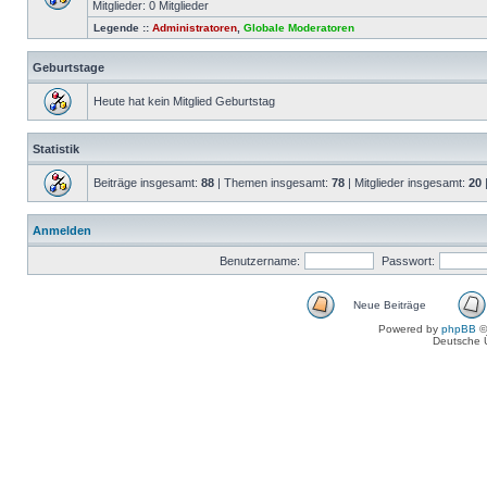
Mitglieder: 0 Mitglieder
Legende ::
Administratoren
,
Globale Moderatoren
Geburtstage
Heute hat kein Mitglied Geburtstag
Statistik
Beiträge insgesamt:
88
| Themen insgesamt:
78
| Mitglieder insgesamt:
20
Anmelden
Benutzername:
Passwort:
Neue Beiträge
Powered by
phpBB
©
Deutsche 