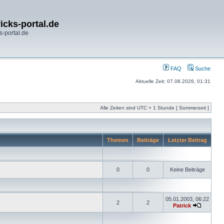
icks-portal.de
s-portal.de
FAQ
Suche
Aktuelle Zeit: 07.08.2026, 01:31
Alle Zeiten sind UTC + 1 Stunde [ Sommerzeit ]
Themen
Beiträge
Letzter Beitrag
0
0
Keine Beiträge
05.01.2003, 06:22
2
2
Patrick