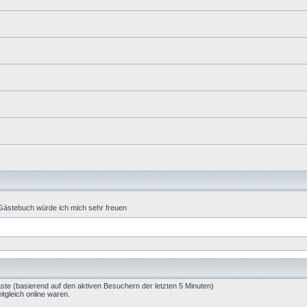
 Gästebuch würde ich mich sehr freuen
äste (basierend auf den aktiven Besuchern der letzten 5 Minuten)
tgleich online waren.