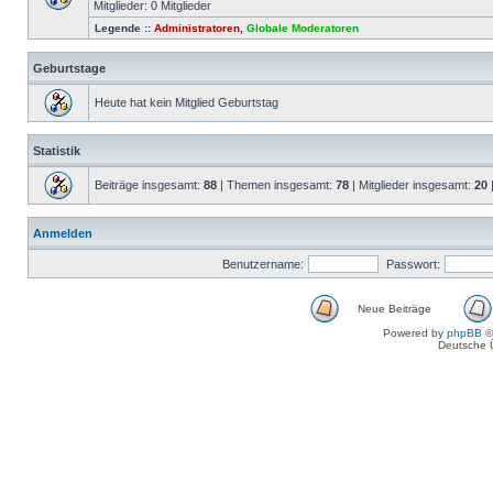
Mitglieder: 0 Mitglieder
Legende ::
Administratoren
,
Globale Moderatoren
Geburtstage
Heute hat kein Mitglied Geburtstag
Statistik
Beiträge insgesamt:
88
| Themen insgesamt:
78
| Mitglieder insgesamt:
20
Anmelden
Benutzername:
Passwort:
Neue Beiträge
Powered by
phpBB
©
Deutsche 