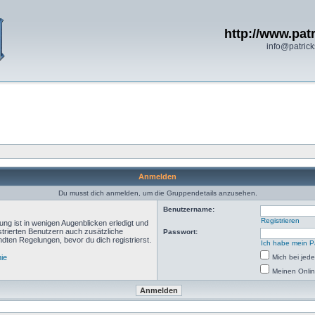
http://www.patr
info@patrick
Anmelden
Du musst dich anmelden, um die Gruppendetails anzusehen.
Benutzername:
Registrieren
ng ist in wenigen Augenblicken erledigt und
istrierten Benutzern auch zusätzliche
Passwort:
ten Regelungen, bevor du dich registrierst.
Ich habe mein P
nie
Mich bei je
Meinen Onlin