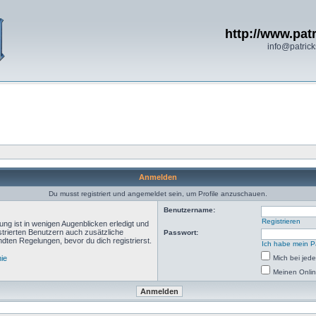
http://www.patr
info@patrick
Anmelden
Du musst registriert und angemeldet sein, um Profile anzuschauen.
Benutzername:
Registrieren
ng ist in wenigen Augenblicken erledigt und
istrierten Benutzern auch zusätzliche
Passwort:
ten Regelungen, bevor du dich registrierst.
Ich habe mein P
nie
Mich bei je
Meinen Onlin