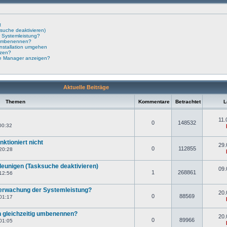
t
suche deaktivieren)
 Systemleistung?
g umbenennen?
nstallation umgehen
tzen?
te Manager anzeigen?
Aktuelle Beiträge
Themen
Kommentare
Betrachtet
Le
11.
0
148532
00:32
ktioniert nicht
29.
0
112855
20:28
eunigen (Tasksuche deaktivieren)
09.
1
268861
12:56
berwachung der Systemleistung?
20.
0
88569
01:17
 gleichzeitig umbenennen?
20.
0
89966
01:05