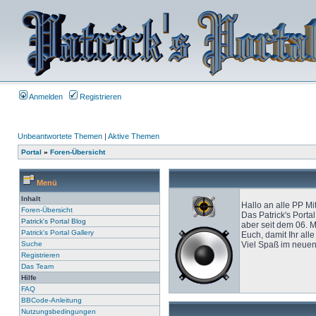
Anmelden
Registrieren
Unbeantwortete Themen
|
Aktive Themen
Portal
»
Foren-Übersicht
Menü
Inhalt
Hallo an alle PP Mi
Foren-Übersicht
Das Patrick's Porta
Patrick's Portal Blog
aber seit dem 06. M
Patrick's Portal Gallery
Euch, damit Ihr all
Suche
Viel Spaß im neuen
Registrieren
Das Team
Hilfe
FAQ
BBCode-Anleitung
Nutzungsbedingungen