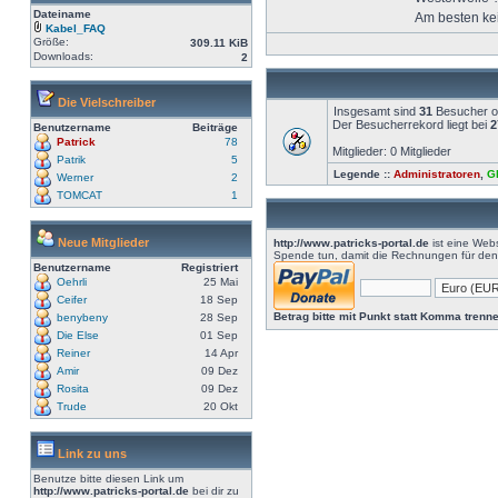
Dateiname
Am besten ke
Kabel_FAQ
Größe:
309.11 KiB
Downloads:
2
Die Vielschreiber
Insgesamt sind
31
Besucher onl
Der Besucherrekord liegt bei
2
Benutzername
Beiträge
Patrick
78
Mitglieder: 0 Mitglieder
Patrik
5
Legende ::
Administratoren
,
G
Werner
2
TOMCAT
1
Neue Mitglieder
http://www.patricks-portal.de
ist eine Webs
Spende tun, damit die Rechnungen für den 
Benutzername
Registriert
Oehrli
25 Mai
Ceifer
18 Sep
Betrag bitte mit Punkt statt Komma trenne
benybeny
28 Sep
Die Else
01 Sep
Reiner
14 Apr
Amir
09 Dez
Rosita
09 Dez
Trude
20 Okt
Link zu uns
Benutze bitte diesen Link um
http://www.patricks-portal.de
bei dir zu