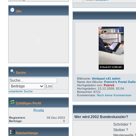
Uhr
Suche
Bildname:
thinkpad x41 tablet
Name des Albums:
Patrick's Portal Galle
Hochgeladen von:
Patrick
Hochgeladen: 13.12.2009, 02:04
erweiterte Suche
Betrachtet: 8721
Kommentare:
Noch keine Kommentare
Zufälliges Profil
Rosita
Wer wird 2002 Bundeskanzler?
Registriert:
09.Dez.2003
Beiträge:
0
Schröder ?
Stoiber ?
Dateianhänge
Westerwelle 