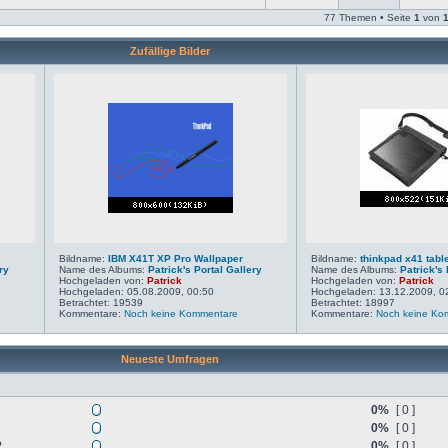
77 Themen • Seite
1
von
Zufällige Bilder
Bildname:
IBM X41T XP Pro Wallpaper
Bildname:
thinkpad x41 tabl
ry
Name des Albums:
Patrick's Portal Gallery
Name des Albums:
Patrick's 
Hochgeladen von:
Patrick
Hochgeladen von:
Patrick
Hochgeladen: 05.08.2009, 00:50
Hochgeladen: 13.12.2009, 0
Betrachtet: 19539
Betrachtet: 18997
Kommentare:
Noch keine Kommentare
Kommentare:
Noch keine Ko
Neueste Umfragen
0%
[ 0 ]
0%
[ 0 ]
?
0%
[ 0 ]