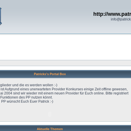
http://www.patr
info@patrick
Patricks's Portal Box
tglieder und die es werden wollen :-)
l ist Aufgrund eines unerwarteten Provider Konkurses einige Zeit offline gewesen,
ai 2004 sind wir wieder mit einem neuen Provider für Euch online. Bitte registriert
e Funktionen des PP nutzen könnt.
 PP wünscht Euch Euer Patrick :-)
Aktuelle Themen