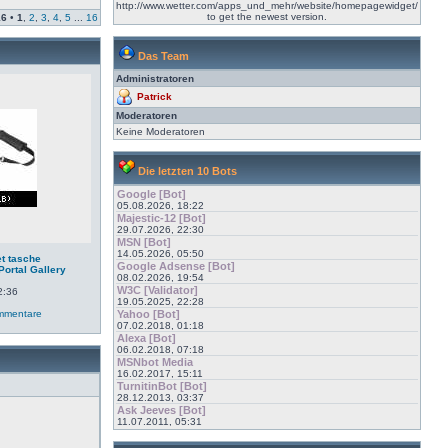
http://www.wetter.com/apps_und_mehr/website/homepagewidget/
to get the newest version.
16
•
1
,
2
,
3
,
4
,
5
...
16
Das Team
Administratoren
Patrick
Moderatoren
Keine Moderatoren
Die letzten 10 Bots
Google [Bot]
05.08.2026, 18:22
Majestic-12 [Bot]
29.07.2026, 22:30
MSN [Bot]
14.05.2026, 05:50
et tasche
Google Adsense [Bot]
Portal Gallery
08.02.2026, 19:54
W3C [Validator]
2:36
19.05.2025, 22:28
mmentare
Yahoo [Bot]
07.02.2018, 01:18
Alexa [Bot]
06.02.2018, 07:18
MSNbot Media
16.02.2017, 15:11
TurnitinBot [Bot]
28.12.2013, 03:37
Ask Jeeves [Bot]
11.07.2011, 05:31