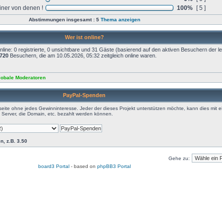
iner von denen !
100%
[ 5 ]
Abstimmungen insgesamt : 5
Thema anzeigen
Wer ist online?
ine: 0 registrierte, 0 unsichtbare und 31 Gäste (basierend auf den aktiven Besuchern der le
720
Besuchern, die am 10.05.2026, 05:32 zeitgleich online waren.
lobale Moderatoren
PayPal-Spenden
eite ohne jedes Gewinninteresse. Jeder der dieses Projekt unterstützen möchte, kann dies mit e
Server, die Domain, etc. bezahlt werden können.
n, z.B. 3.50
Gehe zu:
board3 Portal
- based on
phpBB3 Portal