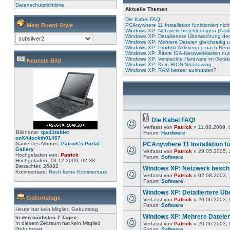
Datenschutzrichtlinie
Aktuelle Themen
Die Kabel FAQ!
Mein Board-Style
PCAnywhere 11 Installation funktioniert nich
Windows XP: Netzwerk beschleunigen (Task
Windows XP: Detailiertere Überwachung der
Windows XP: Mehrere Dateien gleichzeiti
Windows XP: Produkt Aktivierung nach Neui
Windows XP: Ältere ISA-Netzwerkkarten nu
Windows XP: Versteckte Hardware im Gerä
Neueste Bild
Windows XP: Kein BIOS-Shadowing
Windows XP: RAM besser ausnutzen?
Die Kabel FAQ!
Verfasst von
Patrick
» 11.08.2009, 
Bildname:
tpx41tablet
Forum:
Hardware
onX4dockth01467
Name des Albums:
Patrick's Portal
PCAnywhere 11 Installation fun
Gallery
Verfasst von
Patrick
» 29.05.2005, 
Hochgeladen von:
Patrick
Forum:
Software
Hochgeladen: 13.12.2009, 02:38
Betrachtet: 26832
Windows XP: Netzwerk beschl
Kommentare:
Noch keine Kommentare
Verfasst von
Patrick
» 02.08.2003, 
Forum:
Software
Windows XP: Detailiertere Ü
Geburtstage
Verfasst von
Patrick
» 20.06.2003, 
Forum:
Software
Heute hat kein Mitglied Geburtstag
Windows XP: Mehrere Dateien
In den nächsten 7 Tagen:
In diesem Zeitraum hat kein Mitglied
Verfasst von
Patrick
» 20.06.2003, 
Geburtstag
Forum:
Software