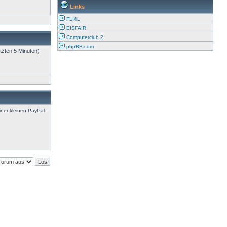
Links
FLI4L
EISFAIR
Computerclub 2
phpBB.com
tzten 5 Minuten)
iner kleinen PayPal-