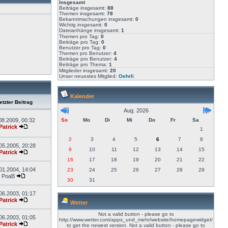
Insgesamt
Beiträge insgesamt:
88
Themen insgesamt:
78
Bekanntmachungen insgesamt:
0
Wichtig insgesamt:
0
Dateianhänge insgesamt:
1
Themen pro Tag:
0
Beiträge pro Tag:
0
Benutzer pro Tag:
0
Themen pro Benutzer:
4
Beiträge pro Benutzer:
4
Beiträge pro Thema:
1
Mitglieder insgesamt:
20
Unser neuestes Mitglied:
Oehrli
Kalender
tzter Beitrag
Aug. 2026
08.2009, 00:32
So
Mo
Di
Mi
Do
Fr
Sa
Patrick
1
2
3
4
5
6
7
8
05.2005, 20:28
9
10
11
12
13
14
15
Patrick
16
17
18
19
20
21
22
01.2004, 14:04
23
24
25
26
27
28
29
PoaB
30
31
06.2003, 01:17
Patrick
Wetter
Not a valid button - please go to
06.2003, 01:05
http://www.wetter.com/apps_und_mehr/website/homepagewidget/
Patrick
to get the newest version.
Not a valid button - please go to