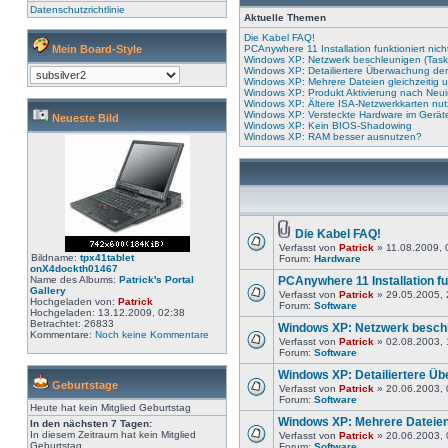
Datenschutzrichtlinie
Aktuelle Themen
Die Kabel FAQ!
Mein Board-Style
PCAnywhere 11 Installation funktioniert nich
Windows XP: Netzwerk beschleunigen (Task
Windows XP: Detailiertere Überwachung der
Windows XP: Mehrere Dateien gleichzeiti
Windows XP: Produkt Aktivierung nach Neui
Windows XP: Ältere ISA-Netzwerkkarten nu
Windows XP: Versteckte Hardware im Gerä
Neueste Bild
Windows XP: Kein BIOS-Shadowing
Windows XP: RAM besser ausnutzen?
Die Kabel FAQ!
Verfasst von
Patrick
» 11.08.2009, 
Bildname:
tpx41tablet
Forum:
Hardware
onX4dockth01467
Name des Albums:
Patrick's Portal
PCAnywhere 11 Installation fun
Gallery
Verfasst von
Patrick
» 29.05.2005, 
Hochgeladen von:
Patrick
Forum:
Software
Hochgeladen: 13.12.2009, 02:38
Betrachtet: 26833
Windows XP: Netzwerk beschl
Kommentare:
Noch keine Kommentare
Verfasst von
Patrick
» 02.08.2003, 
Forum:
Software
Windows XP: Detailiertere Ü
Geburtstage
Verfasst von
Patrick
» 20.06.2003, 
Forum:
Software
Heute hat kein Mitglied Geburtstag
Windows XP: Mehrere Dateien
In den nächsten 7 Tagen:
In diesem Zeitraum hat kein Mitglied
Verfasst von
Patrick
» 20.06.2003, 
Geburtstag
Forum:
Software