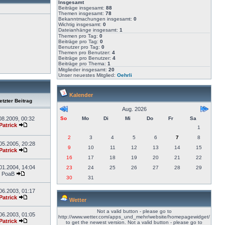
Insgesamt
Beiträge insgesamt:
88
Themen insgesamt:
78
Bekanntmachungen insgesamt:
0
Wichtig insgesamt:
0
Dateianhänge insgesamt:
1
Themen pro Tag:
0
Beiträge pro Tag:
0
Benutzer pro Tag:
0
Themen pro Benutzer:
4
Beiträge pro Benutzer:
4
Beiträge pro Thema:
1
Mitglieder insgesamt:
20
Unser neuestes Mitglied:
Oehrli
Kalender
tzter Beitrag
Aug. 2026
08.2009, 00:32
So
Mo
Di
Mi
Do
Fr
Sa
Patrick
1
2
3
4
5
6
7
8
05.2005, 20:28
9
10
11
12
13
14
15
Patrick
16
17
18
19
20
21
22
01.2004, 14:04
23
24
25
26
27
28
29
PoaB
30
31
06.2003, 01:17
Patrick
Wetter
Not a valid button - please go to
06.2003, 01:05
http://www.wetter.com/apps_und_mehr/website/homepagewidget/
Patrick
to get the newest version.
Not a valid button - please go to