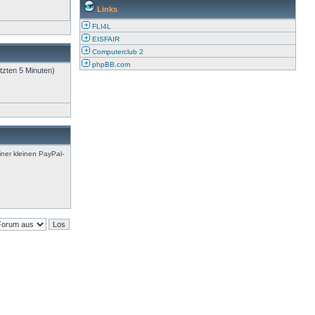
Links
FLI4L
EISFAIR
Computerclub 2
phpBB.com
tzten 5 Minuten)
iner kleinen PayPal-