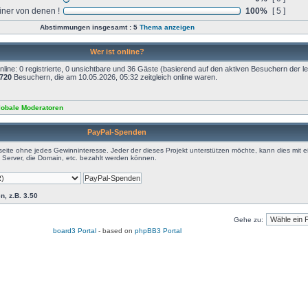
iner von denen !
100%
[ 5 ]
Abstimmungen insgesamt : 5
Thema anzeigen
Wer ist online?
ine: 0 registrierte, 0 unsichtbare und 36 Gäste (basierend auf den aktiven Besuchern der le
720
Besuchern, die am 10.05.2026, 05:32 zeitgleich online waren.
lobale Moderatoren
PayPal-Spenden
eite ohne jedes Gewinninteresse. Jeder der dieses Projekt unterstützen möchte, kann dies mit e
Server, die Domain, etc. bezahlt werden können.
n, z.B. 3.50
Gehe zu:
board3 Portal
- based on
phpBB3 Portal