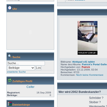
Uhr
Suche
Bildname:
thinkpad x41 tablet
Name des Albums:
Patrick's Portal Galle
Hochgeladen von:
Patrick
Hochgeladen: 13.12.2009, 02:04
erweiterte Suche
Betrachtet: 8723
Kommentare:
Noch keine Kommentare
Zufälliges Profil
Ceifer
Wer wird 2002 Bundeskanzler?
Registriert:
18.Sep.2009
Beiträge:
0
Schröder ?
Stoiber ?
Dateianhänge
Westerwelle 