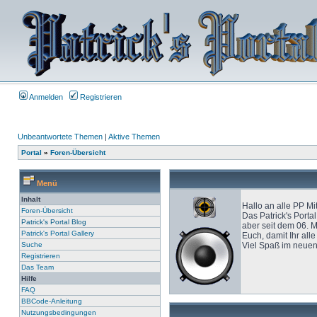
Anmelden
Registrieren
Unbeantwortete Themen
|
Aktive Themen
Portal
»
Foren-Übersicht
Menü
Inhalt
Hallo an alle PP Mi
Foren-Übersicht
Das Patrick's Porta
Patrick's Portal Blog
aber seit dem 06. M
Patrick's Portal Gallery
Euch, damit Ihr all
Suche
Viel Spaß im neuen
Registrieren
Das Team
Hilfe
FAQ
BBCode-Anleitung
Nutzungsbedingungen