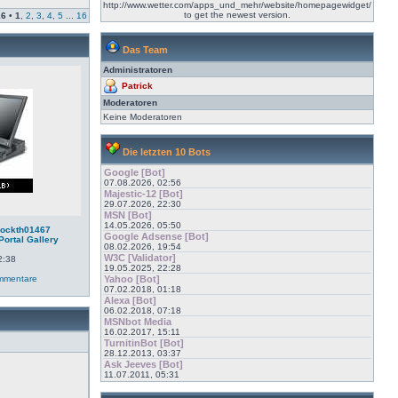
http://www.wetter.com/apps_und_mehr/website/homepagewidget/
to get the newest version.
16
•
1
,
2
,
3
,
4
,
5
...
16
Das Team
Administratoren
Patrick
Moderatoren
Keine Moderatoren
Die letzten 10 Bots
Google [Bot]
07.08.2026, 02:56
Majestic-12 [Bot]
29.07.2026, 22:30
MSN [Bot]
14.05.2026, 05:50
dockth01467
Google Adsense [Bot]
Portal Gallery
08.02.2026, 19:54
W3C [Validator]
2:38
19.05.2025, 22:28
mmentare
Yahoo [Bot]
07.02.2018, 01:18
Alexa [Bot]
06.02.2018, 07:18
MSNbot Media
16.02.2017, 15:11
TurnitinBot [Bot]
28.12.2013, 03:37
Ask Jeeves [Bot]
11.07.2011, 05:31