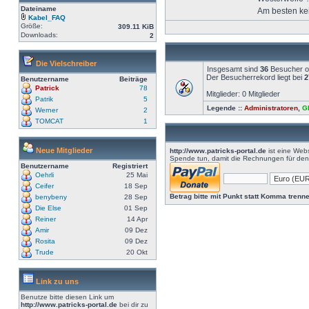
Dateiname
Am besten ke
Kabel_FAQ
Größe:
309.11 KiB
Downloads:
2
Die Vielschreiber
Insgesamt sind
36
Besucher onl
Der Besucherrekord liegt bei
2
Benutzername
Beiträge
Patrick
78
Mitglieder: 0 Mitglieder
Patrik
5
Legende ::
Administratoren
,
G
Werner
2
TOMCAT
1
Neue Mitglieder
http://www.patricks-portal.de
ist eine Webs
Spende tun, damit die Rechnungen für den 
Benutzername
Registriert
Oehrli
25 Mai
Ceifer
18 Sep
Betrag bitte mit Punkt statt Komma trenne
benybeny
28 Sep
Die Else
01 Sep
Reiner
14 Apr
Amir
09 Dez
Rosita
09 Dez
Trude
20 Okt
Link zu uns
Benutze bitte diesen Link um
http://www.patricks-portal.de
bei dir zu