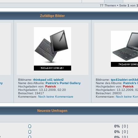
77 Themen • Seite
1
von
Zufällige Bilder
Bildname:
thinkpad x41 tablet2
Bildname:
tpx41tablet onX4
ry
Name des Albums:
Patrick's Portal Gallery
Name des Albums:
Patrick's 
Hochgeladen von:
Patrick
Hochgeladen von:
Patrick
Hochgeladen: 13.12.2009, 02:20
Hochgeladen: 13.12.2009, 0
Betrachtet: 19417
Betrachtet: 26833
Kommentare:
Noch keine Kommentare
Kommentare:
Noch keine Ko
Neueste Umfragen
0%
[ 0 ]
0%
[ 0 ]
?
0%
[ 0 ]