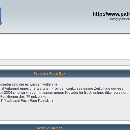
http://www.patr
info@patrick
Patricks's Portal Box
tglieder und die es werden wollen :-)
l ist Aufgrund eines unerwarteten Provider Konkurses einige Zeit offline gewesen,
ai 2004 sind wir wieder mit einem neuen Provider für Euch online. Bitte registriert
e Funktionen des PP nutzen könnt.
 PP wünscht Euch Euer Patrick :-)
Aktuelle Themen