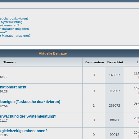
t
suche deaktivieren)
 Systemleistung?
g umbenennen?
nstallation umgehen
tzen?
te Manager anzeigen?
Aktuelle Beiträge
Themen
Kommentare
Betrachtet
Le
11.
0
148537
00:32
ktioniert nicht
29.
0
112907
20:28
eunigen (Tasksuche deaktivieren)
09.
1
269072
12:56
berwachung der Systemleistung?
20.
0
88611
01:17
 gleichzeitig umbenennen?
20.
0
90012
01:05