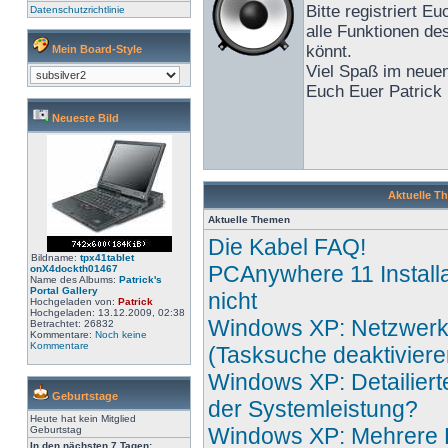
Bitte registriert Eu
Datenschutzrichtlinie
alle Funktionen de
könnt.
Mein Board-Style
Viel Spaß im neue
Euch Euer Patrick 
Neueste Bild
Aktuelle T
Aktuelle Themen
Die Kabel FAQ!
Bildname:
tpx41tablet
PCAnywhere 11 Installat
onX4dockth01467
Name des Albums:
Patrick's
Portal Gallery
nicht
Hochgeladen von:
Patrick
Hochgeladen: 13.12.2009, 02:38
Windows XP: Netzwerk
Betrachtet: 26832
Kommentare:
Noch keine
Kommentare
(Tasksuche deaktiviere
Windows XP: Detailier
Geburtstage
der Systemleistung?
Heute hat kein Mitglied
Windows XP: Mehrere D
Geburtstag
In den nächsten 7 Tagen: