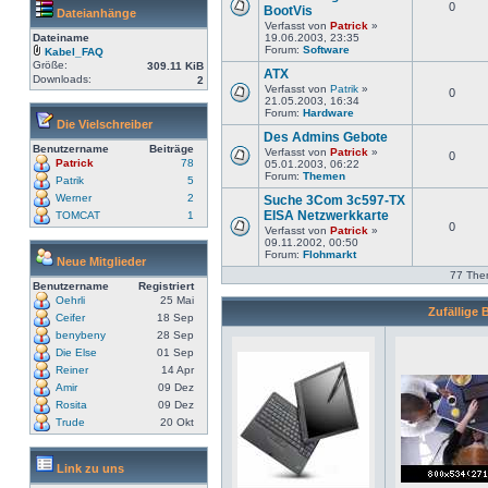
0
BootVis
Dateianhänge
Verfasst von
Patrick
»
Dateiname
19.06.2003, 23:35
Forum:
Software
Kabel_FAQ
Größe:
309.11 KiB
ATX
Downloads:
2
Verfasst von
Patrik
»
0
21.05.2003, 16:34
Forum:
Hardware
Die Vielschreiber
Des Admins Gebote
Benutzername
Beiträge
Verfasst von
Patrick
»
0
Patrick
78
05.01.2003, 06:22
Forum:
Themen
Patrik
5
Werner
2
Suche 3Com 3c597-TX
EISA Netzwerkkarte
TOMCAT
1
0
Verfasst von
Patrick
»
09.11.2002, 00:50
Forum:
Flohmarkt
Neue Mitglieder
77 The
Benutzername
Registriert
Oehrli
25 Mai
Zufällige B
Ceifer
18 Sep
benybeny
28 Sep
Die Else
01 Sep
Reiner
14 Apr
Amir
09 Dez
Rosita
09 Dez
Trude
20 Okt
Link zu uns