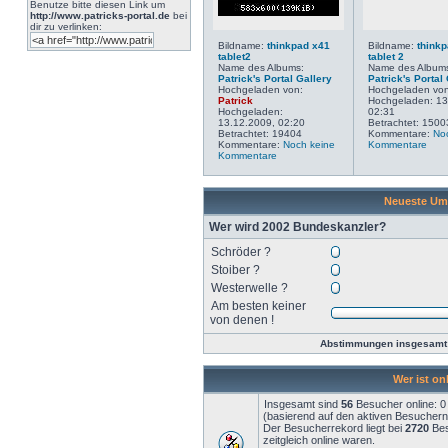
Benutze bitte diesen Link um
http://www.patricks-portal.de
bei
dir zu verlinken:
Bildname:
thinkpad x41
Bildname:
think
tablet2
tablet 2
Name des Albums:
Name des Album
Patrick's Portal Gallery
Patrick's Portal
Hochgeladen von:
Hochgeladen vo
Patrick
Hochgeladen: 13
Hochgeladen:
02:31
13.12.2009, 02:20
Betrachtet: 1500
Betrachtet: 19404
Kommentare:
No
Kommentare:
Noch keine
Kommentare
Kommentare
Neueste Um
Wer wird 2002 Bundeskanzler?
Schröder ?
Stoiber ?
Westerwelle ?
Am besten keiner
von denen !
Abstimmungen insgesamt 
Wer ist on
Insgesamt sind
56
Besucher online: 0 
(basierend auf den aktiven Besuchern 
Der Besucherrekord liegt bei
2720
Bes
zeitgleich online waren.