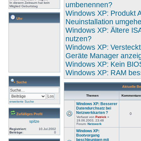
umbenennen?
In diesem Zeitraum hat kein
Mitglied Geburtstag
Windows XP: Produkt A
Uhr
Neuinstallation umgeh
Windows XP: Ältere IS
nutzen?
Windows XP: Versteck
Geräte Manager anzei
Windows XP: Kein BIO
Windows XP: RAM bes
Suche
Aktuelle Be
Themen
Kommentar
erweiterte Suche
Windows XP: Besserer
Datendurchsatz bei
Netzwerkkarten ?
0
Zufälliges Profil
Verfasst von
Patrick
»
19.06.2003, 23:48
spitze
Forum:
Netzwerk
Registriert:
10.Jul.2002
Windows XP:
Beiträge:
0
Bootvorgang
beschleunigen mit