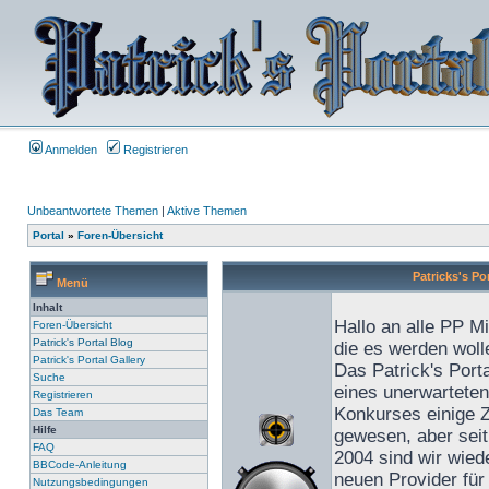
Anmelden
Registrieren
Unbeantwortete Themen
|
Aktive Themen
Portal
»
Foren-Übersicht
Patricks's Po
Menü
Inhalt
Hallo an alle PP Mi
Foren-Übersicht
Patrick's Portal Blog
die es werden wolle
Patrick's Portal Gallery
Das Patrick's Porta
Suche
eines unerwarteten
Registrieren
Konkurses einige Ze
Das Team
Hilfe
gewesen, aber sei
FAQ
2004 sind wir wied
BBCode-Anleitung
neuen Provider für
Nutzungsbedingungen