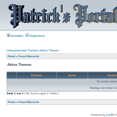
Anmelden
Registrieren
Unbeantwortete Themen
|
Aktive Themen
Portal
»
Foren-Übersicht
Aktive Themen
Themen
Autor
Komme
Es wurden kein
Beiträge der letzten Z
Seite
1
von
1
[ Die Suche ergab 0 Treffer ]
Portal
»
Foren-Übersicht
Powered by
phpBB
©