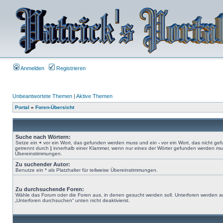
Anmelden
Registrieren
Unbeantwortete Themen
|
Aktive Themen
Portal
»
Foren-Übersicht
Suche nach Wörtern:
Setze ein
+
vor ein Wort, das gefunden werden muss und ein
-
vor ein Wort, das nicht g
getrennt durch
|
innerhalb einer Klammer, wenn nur eines der Wörter gefunden werden muss.
Übereinstimmungen.
Zu suchender Autor:
Benutze ein * als Platzhalter für teilweise Übereinstimmungen.
Zu durchsuchende Foren:
Wähle das Forum oder die Foren aus, in denen gesucht werden soll. Unterforen werden au
„Unterforen durchsuchen“ unten nicht deaktivierst.