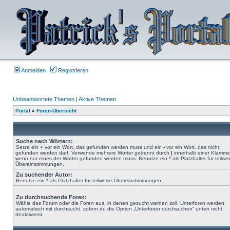
Anmelden
Registrieren
Unbeantwortete Themen
|
Aktive Themen
Portal
»
Foren-Übersicht
Suche nach Wörtern:
Setze ein
+
vor ein Wort, das gefunden werden muss und ein
-
vor ein Wort, das nicht
gefunden werden darf. Verwende mehrere Wörter getrennt durch
|
innerhalb einer Klamme
wenn nur eines der Wörter gefunden werden muss. Benutze ein * als Platzhalter für teilwe
Übereinstimmungen.
Zu suchender Autor:
Benutze ein * als Platzhalter für teilweise Übereinstimmungen.
Zu durchsuchende Foren:
Wähle das Forum oder die Foren aus, in denen gesucht werden soll. Unterforen werden
automatisch mit durchsucht, sofern du die Option „Unterforen durchsuchen“ unten nicht
deaktivierst.