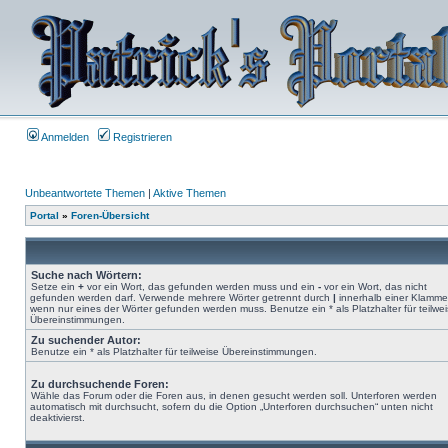
Anmelden
Registrieren
Unbeantwortete Themen
|
Aktive Themen
Portal
»
Foren-Übersicht
Suche nach Wörtern:
Setze ein
+
vor ein Wort, das gefunden werden muss und ein
-
vor ein Wort, das nicht
gefunden werden darf. Verwende mehrere Wörter getrennt durch
|
innerhalb einer Klamme
wenn nur eines der Wörter gefunden werden muss. Benutze ein * als Platzhalter für teilwe
Übereinstimmungen.
Zu suchender Autor:
Benutze ein * als Platzhalter für teilweise Übereinstimmungen.
Zu durchsuchende Foren:
Wähle das Forum oder die Foren aus, in denen gesucht werden soll. Unterforen werden
automatisch mit durchsucht, sofern du die Option „Unterforen durchsuchen“ unten nicht
deaktivierst.