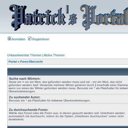
Anmelden
Registrieren
Unbeantwortete Themen
|
Aktive Themen
Portal
»
Foren-Übersicht
Suche nach Wörtern:
Setze ein
+
vor ein Wort, das gefunden werden muss und ein
-
vor ein Wort, das nicht
gefunden werden darf. Verwende mehrere Wörter getrennt durch
|
innerhalb einer Klamme
wenn nur eines der Wörter gefunden werden muss. Benutze ein * als Platzhalter für teilwe
Übereinstimmungen.
Zu suchender Autor:
Benutze ein * als Platzhalter für teilweise Übereinstimmungen.
Zu durchsuchende Foren:
Wähle das Forum oder die Foren aus, in denen gesucht werden soll. Unterforen werden
automatisch mit durchsucht, sofern du die Option „Unterforen durchsuchen“ unten nicht
deaktivierst.