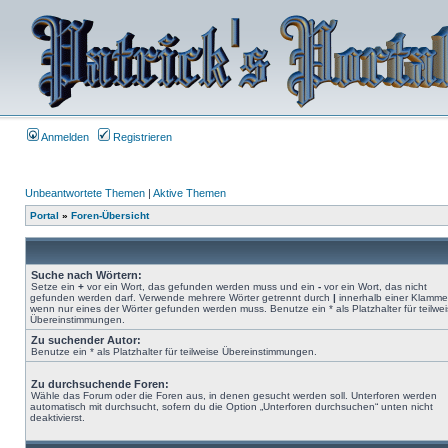
Anmelden
Registrieren
Unbeantwortete Themen
|
Aktive Themen
Portal
»
Foren-Übersicht
Suche nach Wörtern:
Setze ein
+
vor ein Wort, das gefunden werden muss und ein
-
vor ein Wort, das nicht
gefunden werden darf. Verwende mehrere Wörter getrennt durch
|
innerhalb einer Klamme
wenn nur eines der Wörter gefunden werden muss. Benutze ein * als Platzhalter für teilwe
Übereinstimmungen.
Zu suchender Autor:
Benutze ein * als Platzhalter für teilweise Übereinstimmungen.
Zu durchsuchende Foren:
Wähle das Forum oder die Foren aus, in denen gesucht werden soll. Unterforen werden
automatisch mit durchsucht, sofern du die Option „Unterforen durchsuchen“ unten nicht
deaktivierst.