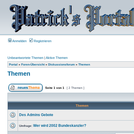
Anmelden
Registrieren
Unbeantwortete Themen
|
Aktive Themen
Portal
»
Foren-Übersicht
»
Diskussionsforum
»
Themen
Themen
Seite
1
von
1
[ 2 Themen ]
Themen
Des Admins Gebote
Wer wird 2002 Bundeskanzler?
Umfrage: