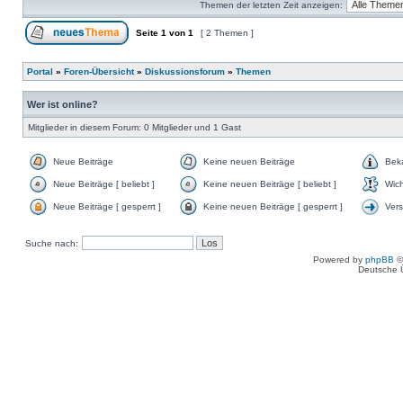
Themen der letzten Zeit anzeigen:
Seite
1
von
1
[ 2 Themen ]
Portal
»
Foren-Übersicht
»
Diskussionsforum
»
Themen
Wer ist online?
Mitglieder in diesem Forum: 0 Mitglieder und 1 Gast
Neue Beiträge
Keine neuen Beiträge
Bek
Neue Beiträge [ beliebt ]
Keine neuen Beiträge [ beliebt ]
Wich
Neue Beiträge [ gesperrt ]
Keine neuen Beiträge [ gesperrt ]
Ver
Suche nach:
Powered by
phpBB
©
Deutsche 