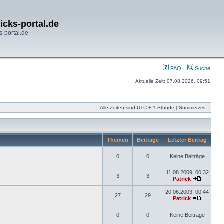
icks-portal.de
s-portal.de
FAQ
Suche
Aktuelle Zeit: 07.08.2026, 09:51
Alle Zeiten sind UTC + 1 Stunde [ Sommerzeit ]
Themen
Beiträge
Letzter Beitrag
0
0
Keine Beiträge
11.08.2009, 00:32
3
3
Patrick
20.06.2003, 00:44
27
29
Patrick
0
0
Keine Beiträge