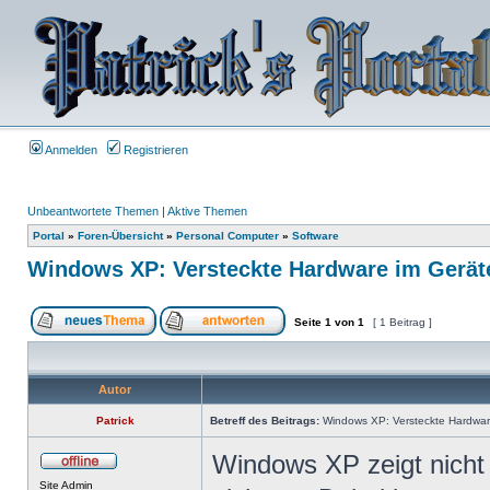
Anmelden
Registrieren
Unbeantwortete Themen
|
Aktive Themen
Portal
»
Foren-Übersicht
»
Personal Computer
»
Software
Windows XP: Versteckte Hardware im Gerät
Seite
1
von
1
[ 1 Beitrag ]
Autor
Patrick
Betreff des Beitrags:
Windows XP: Versteckte Hardwar
Windows XP zeigt nich
Site Admin