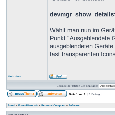
devmgr_show_details
Wählt man nun im Gerä
Punkt "Ausgeblendete G
ausgeblendeten Geräte 
fast transparenten Icons
Nach oben
Beiträge der letzten Zeit anzeigen:
Seite
1
von
1
[ 1 Beitrag ]
Portal
»
Foren-Übersicht
»
Personal Computer
»
Software
Wer ist online?