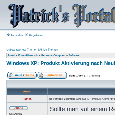
Anmelden
Registrieren
Unbeantwortete Themen
|
Aktive Themen
Portal
»
Foren-Übersicht
»
Personal Computer
»
Software
Windows XP: Produkt Aktivierung nach Neui
Seite
1
von
1
[ 1 Beitrag ]
Autor
Patrick
Betreff des Beitrags:
Windows XP: Produkt Aktivierung
Sollte man auf einem R
Site Admin