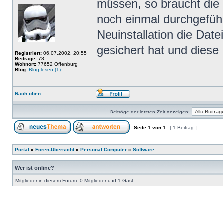
müssen, so braucht die
noch einmal durchgefüh
Neuinstallation die Dat
gesichert hat und diese
Registriert:
06.07.2002, 20:55
Beiträge:
78
Wohnort:
77652 Offenburg
Blog:
Blog lesen (1)
Nach oben
Beiträge der letzten Zeit anzeigen:
Seite
1
von
1
[ 1 Beitrag ]
Portal
»
Foren-Übersicht
»
Personal Computer
»
Software
Wer ist online?
Mitglieder in diesem Forum: 0 Mitglieder und 1 Gast