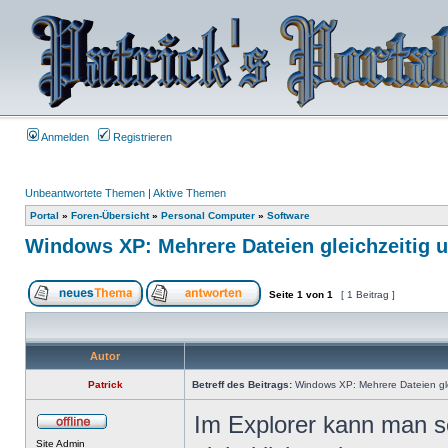
Anmelden
Registrieren
Unbeantwortete Themen
|
Aktive Themen
Portal
»
Foren-Übersicht
»
Personal Computer
»
Software
Windows XP: Mehrere Dateien gleichzeitig
Seite
1
von
1
[ 1 Beitrag ]
Autor
Patrick
Betreff des Beitrags:
Windows XP: Mehrere Dateien gl
Im Explorer kann man s
Site Admin