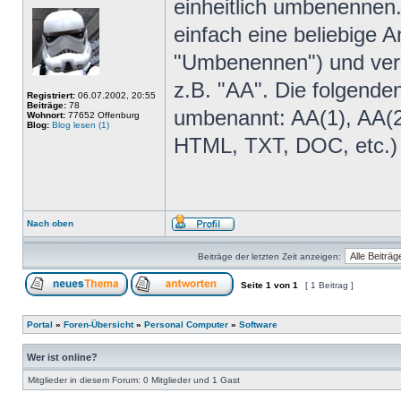
einheitlich umbenennen
einfach eine beliebige 
"Umbenennen") und verg
z.B. "AA". Die folgend
Registriert:
06.07.2002, 20:55
Beiträge:
78
umbenannt: AA(1), AA(2)
Wohnort:
77652 Offenburg
Blog:
Blog lesen (1)
HTML, TXT, DOC, etc.) 
Nach oben
Beiträge der letzten Zeit anzeigen:
Seite
1
von
1
[ 1 Beitrag ]
Portal
»
Foren-Übersicht
»
Personal Computer
»
Software
Wer ist online?
Mitglieder in diesem Forum: 0 Mitglieder und 1 Gast