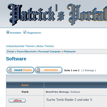
Anmelden
Registrieren
Unbeantwortete Themen
|
Aktive Themen
Portal
»
Foren-Übersicht
»
Personal Computer
»
Flohmarkt
Software
Seite
1
von
1
[ 2 Beiträge ]
Autor
Patrik
Betreff des Beitrags:
Software
Suche Tomb Raider 2 und-oder 3.