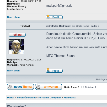
_________________
Registriert:
13.07.2002, 22:19
Beiträge:
5
mail:pat4@gmx.de
Wohnort:
Plaettig
(Buehlerhoehe)
Nach oben
TOMCAT
Betreff des Beitrags:
Fast Gratis Tomb Raider 3
Dann kaufe dir die Computerbild - Spiele v
dann hast Du Tomb Raider 3 fur 2,70 Euro.
Aber beeile Dich bevor sie ausverkauft sin
MFG Thomas Braun
Registriert:
17.09.2002, 21:06
Beiträge:
1
Wohnort:
77855 Achern
Nach oben
Beiträge 
Seite
1
von
1
[ 2 Beiträge ]
Portal
»
Foren-Übersicht
»
Personal Computer
»
Flohmarkt
Wer ist online?