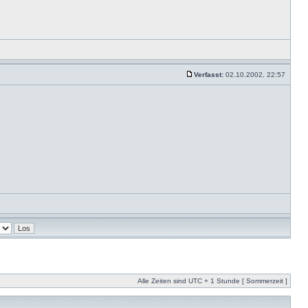
Verfasst:
02.10.2002, 22:57
Alle Zeiten sind UTC + 1 Stunde [ Sommerzeit ]