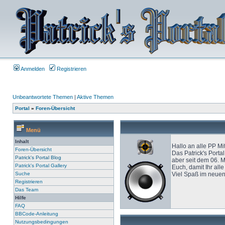
Anmelden
Registrieren
Unbeantwortete Themen
|
Aktive Themen
Portal
»
Foren-Übersicht
Menü
Inhalt
Hallo an alle PP Mi
Foren-Übersicht
Das Patrick's Porta
Patrick's Portal Blog
aber seit dem 06. M
Patrick's Portal Gallery
Euch, damit Ihr all
Suche
Viel Spaß im neuen
Registrieren
Das Team
Hilfe
FAQ
BBCode-Anleitung
Nutzungsbedingungen