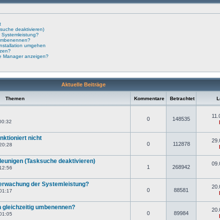
t
suche deaktivieren)
 Systemleistung?
g umbenennen?
nstallation umgehen
tzen?
te Manager anzeigen?
Aktuelle Beiträge
Themen
Kommentare
Betrachtet
Le
11.
0
148535
00:32
ktioniert nicht
29.
0
112878
20:28
eunigen (Tasksuche deaktivieren)
09.
1
268942
12:56
berwachung der Systemleistung?
20.
0
88581
01:17
 gleichzeitig umbenennen?
20.
0
89984
01:05