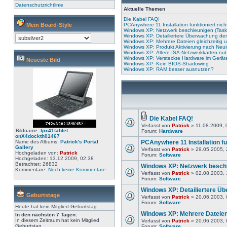
Datenschutzrichtlinie
Aktuelle Themen
Die Kabel FAQ!
Mein Board-Style
PCAnywhere 11 Installation funktioniert nich
Windows XP: Netzwerk beschleunigen (Task
Windows XP: Detailiertere Überwachung der
Windows XP: Mehrere Dateien gleichzeiti
Windows XP: Produkt Aktivierung nach Neui
Windows XP: Ältere ISA-Netzwerkkarten nu
Windows XP: Versteckte Hardware im Gerä
Neueste Bild
Windows XP: Kein BIOS-Shadowing
Windows XP: RAM besser ausnutzen?
Die Kabel FAQ!
Verfasst von
Patrick
» 11.08.2009, 
Bildname:
tpx41tablet
Forum:
Hardware
onX4dockth01467
Name des Albums:
Patrick's Portal
PCAnywhere 11 Installation fun
Gallery
Verfasst von
Patrick
» 29.05.2005, 
Hochgeladen von:
Patrick
Forum:
Software
Hochgeladen: 13.12.2009, 02:38
Betrachtet: 26832
Windows XP: Netzwerk beschl
Kommentare:
Noch keine Kommentare
Verfasst von
Patrick
» 02.08.2003, 
Forum:
Software
Windows XP: Detailiertere Ü
Geburtstage
Verfasst von
Patrick
» 20.06.2003, 
Forum:
Software
Heute hat kein Mitglied Geburtstag
Windows XP: Mehrere Dateien
In den nächsten 7 Tagen:
In diesem Zeitraum hat kein Mitglied
Verfasst von
Patrick
» 20.06.2003, 
Geburtstag
Forum:
Software