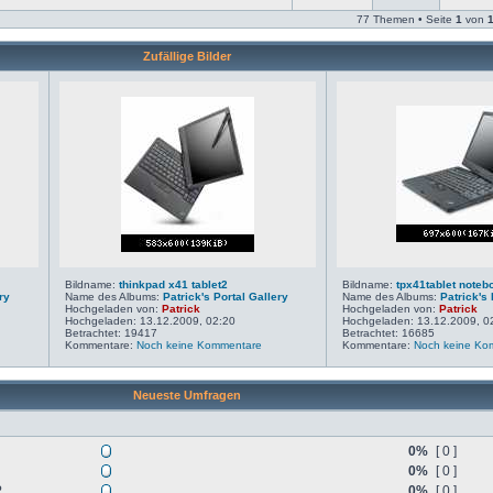
77 Themen • Seite
1
von
Zufällige Bilder
Bildname:
thinkpad x41 tablet2
Bildname:
tpx41tablet note
ry
Name des Albums:
Patrick's Portal Gallery
Name des Albums:
Patrick's 
Hochgeladen von:
Patrick
Hochgeladen von:
Patrick
Hochgeladen: 13.12.2009, 02:20
Hochgeladen: 13.12.2009, 0
Betrachtet: 19417
Betrachtet: 16685
Kommentare:
Noch keine Kommentare
Kommentare:
Noch keine Ko
Neueste Umfragen
0%
[ 0 ]
0%
[ 0 ]
?
0%
[ 0 ]