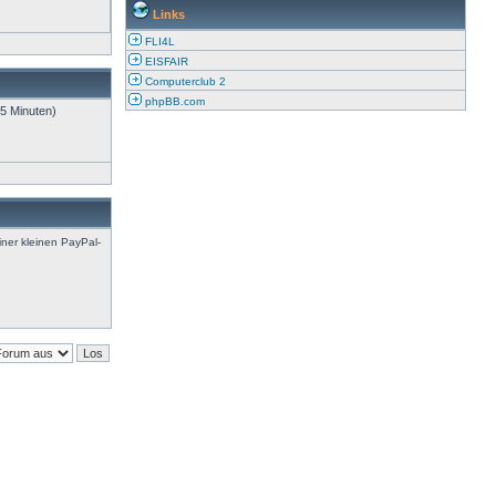
Links
FLI4L
EISFAIR
Computerclub 2
phpBB.com
 5 Minuten)
iner kleinen PayPal-