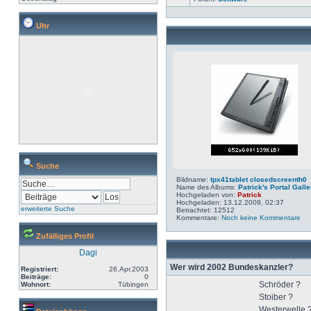
Uhr
Suche
Bildname:
tpx41tablet closedscreenth0
Name des Albums:
Patrick's Portal Galle
Hochgeladen von:
Patrick
Hochgeladen: 13.12.2009, 02:37
erweiterte Suche
Betrachtet: 12512
Kommentare:
Noch keine Kommentare
Zufälliges Profil
Dagi
Wer wird 2002 Bundeskanzler?
Registriert:
26.Apr.2003
Beiträge:
0
Schröder ?
Wohnort:
Tübingen
Stoiber ?
Westerwelle 