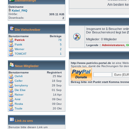
Dateianhänge
Am besten ke
Dateiname
Kabel_FAQ
Größe:
309.11 KiB
Downloads:
2
Insgesamt ist
1
Besucher online
Die Vielschreiber
Der Besucherrekord liegt bei
2
Benutzername
Beiträge
Mitglieder: 0 Mitglieder
Patrick
78
Patrik
5
Legende ::
Administratoren
,
G
Werner
2
TOMCAT
1
http://www.patricks-portal.de
ist eine Webs
Neue Mitglieder
Spende tun, damit die Rechnungen für den 
Benutzername
Registriert
Oehrli
25 Mai
Ceifer
18 Sep
Betrag bitte mit Punkt statt Komma trenne
benybeny
28 Sep
Die Else
01 Sep
Reiner
14 Apr
Amir
09 Dez
Rosita
09 Dez
Trude
20 Okt
Link zu uns
Benutze bitte diesen Link um