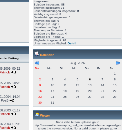
Insgesamt
Beiträge insgesamt:
88
Themen insgesamt:
78
Bekanntmachungen insgesamt:
0
Wichtig insgesamt:
0
Dateianhänge insgesamt:
1
Themen pro Tag:
0
Beiträge pro Tag:
0
Benutzer pro Tag:
0
Themen pro Benutzer:
4
Beiträge pro Benutzer:
4
Beiträge pro Thema:
1
Mitglieder insgesamt:
20
Unser neuestes Mitglied:
Oehrli
Kalender
tzter Beitrag
Aug. 2026
08.2009, 00:32
So
Mo
Di
Mi
Do
Fr
Sa
Patrick
1
2
3
4
5
6
7
8
05.2005, 20:28
9
10
11
12
13
14
15
Patrick
16
17
18
19
20
21
22
01.2004, 14:04
23
24
25
26
27
28
29
PoaB
30
31
06.2003, 01:17
Patrick
Wetter
Not a valid button - please go to
06.2003, 01:05
http://www.wetter.com/apps_und_mehr/website/homepagewidget/
Patrick
to get the newest version.
Not a valid button - please go to