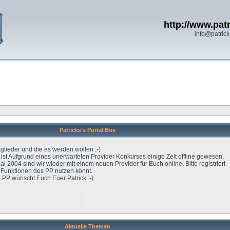
http://www.patr
info@patrick
Patricks's Portal Box
tglieder und die es werden wollen :-)
l ist Aufgrund eines unerwarteten Provider Konkurses einige Zeit offline gewesen,
ai 2004 sind wir wieder mit einem neuen Provider für Euch online. Bitte registriert
e Funktionen des PP nutzen könnt.
 PP wünscht Euch Euer Patrick :-)
Aktuelle Themen