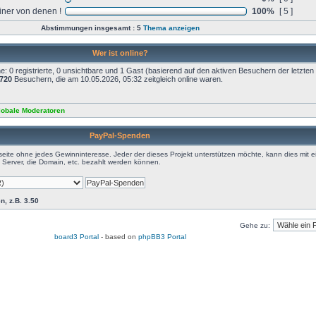
iner von denen !
100%
[ 5 ]
Abstimmungen insgesamt : 5
Thema anzeigen
Wer ist online?
: 0 registrierte, 0 unsichtbare und 1 Gast (basierend auf den aktiven Besuchern der letzten
720
Besuchern, die am 10.05.2026, 05:32 zeitgleich online waren.
lobale Moderatoren
PayPal-Spenden
eite ohne jedes Gewinninteresse. Jeder der dieses Projekt unterstützen möchte, kann dies mit e
Server, die Domain, etc. bezahlt werden können.
n, z.B. 3.50
Gehe zu:
board3 Portal
- based on
phpBB3 Portal