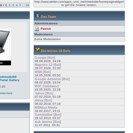
http://www.wetter.com/apps_und_mehr/website/homepagewidget/
to get the newest version.
16
•
1
,
2
,
3
,
4
,
5
...
16
Das Team
Administratoren
Patrick
Moderatoren
Keine Moderatoren
Die letzten 10 Bots
Google [Bot]
06.08.2026, 19:29
Majestic-12 [Bot]
29.07.2026, 22:30
MSN [Bot]
14.05.2026, 05:50
bookmodeth0
Google Adsense [Bot]
Portal Gallery
08.02.2026, 19:54
W3C [Validator]
2:20
19.05.2025, 22:28
mmentare
Yahoo [Bot]
07.02.2018, 01:18
Alexa [Bot]
06.02.2018, 07:18
MSNbot Media
16.02.2017, 15:11
TurnitinBot [Bot]
28.12.2013, 03:37
Ask Jeeves [Bot]
11.07.2011, 05:31